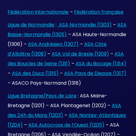
Fédération internationale
–
Fédération française
Ligue de Normandie
:
ASA Normandie (1303)
–
ASA
Basse-Normandie (1305)
– ASA Haute-Normandie
(1306) –
ASA Andrésien (1307)
–
ASA Côte
d’Albâtre (1308)
–
ASA Val de Bresle (1309)
–
ASA
des Boucles de Seine (1311)
–
ASA du Bocage (1314)
–
ASA des Ducs (1315)
–
ASA Pays de Dieppe (1317)
– ASACO Pays-Normand (1318)
Ligue Bretagne/Pays de Loire
: ASA Maine-
Bretagne (1201) – ASA Plantagenet (1202) –
ASA
des 24h du Mans (1203)
–
ASA Nantes-Atlantiques
(1204)
–
ASA Autocross de l’Ouest (1205)
– ASA
Bretagne (1206) – ASA Vendée-Océan (1207) –