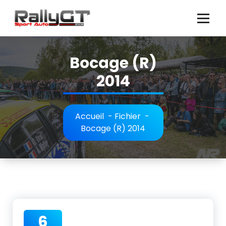
Aller
au
contenu
Bocage (R)
2014
Accueil
-
Fichier
-
Bocage (R) 2014
6