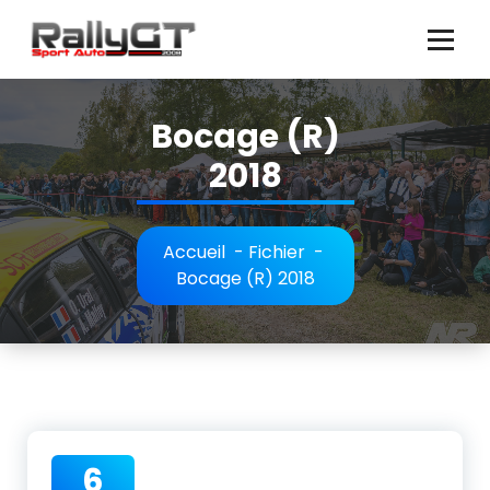
Aller
au
contenu
Bocage (R)
2018
Accueil
-
Fichier
-
Bocage (R) 2018
6