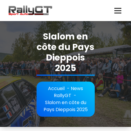
Aller
au
contenu
Slalom en
côte du Pays
Dieppois
2025
Accueil
-
News
RallyGT
-
Slalom en côte du
Pays Dieppois 2025