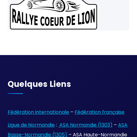
Quelques Liens
Fédération internationale
–
Fédération française
Ligue de Normandie
:
ASA Normandie (1303)
–
ASA
Basse-Normandie (1305)
– ASA Haute-Normandie