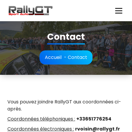
Aller
au
contenu
Contact
Accueil
-
Contact
Vous pouvez joindre RallyGT aux coordonnées ci-
après.
Coordonnées téléphoniques :
+33651776254
Coordonnées électroniques :
rvoisin@rallygt.fr