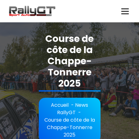
Aller
au
contenu
Course de
côte de la
Chappe-
Tonnerre
2025
Accueil
-
News
RallyGT
-
Course de côte de la
Chappe-Tonnerre
2025