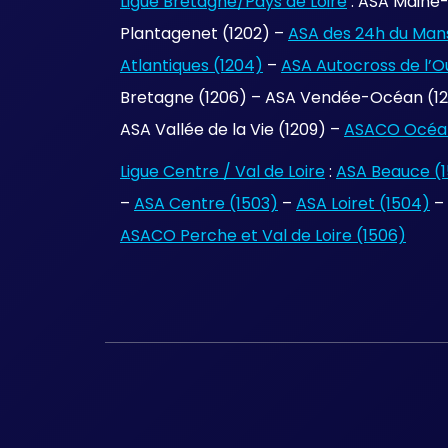
Ligue Bretagne/Pays de Loire
: ASA Maine-
Plantagenet (1202) –
ASA des 24h du Mans
Atlantiques (1204)
–
ASA Autocross de l’O
Bretagne (1206) – ASA Vendée-Océan (120
ASA Vallée de la Vie (1209) –
ASACO Océan
Ligue Centre / Val de Loire
:
ASA Beauce (1
–
ASA Centre (1503)
–
ASA Loiret (1504)
–
ASACO Perche et Val de Loire (1506)