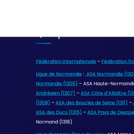
Quelques Liens
Fédération internationale
–
Fédération fr
Ligue de Normandie
:
ASA Normandie (130
Normandie (1305)
– ASA Haute-Normandie
Andrésien (1307)
–
ASA Côte d’Albâtre (1
(1309)
–
ASA des Boucles de Seine (1311)
–
ASA des Ducs (1315)
–
ASA Pays de Dieppe 
Normand (1318)