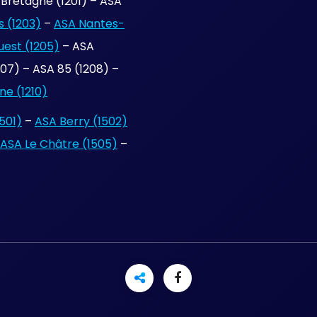
Bretagne (1201) – ASA
 (1203)
–
ASA Nantes-
uest (1205)
– ASA
7) – ASA 85 (1208) –
e (1210)
501)
–
ASA Berry (1502)
ASA Le Châtre (1505)
–