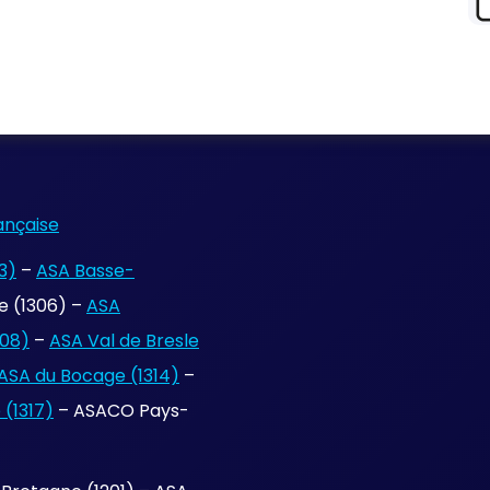
ançaise
3)
–
ASA Basse-
 (1306) –
ASA
308)
–
ASA Val de Bresle
ASA du Bocage (1314)
–
(1317)
– ASACO Pays-