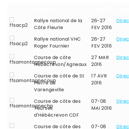
Epreuve
Date(s)
Dire
Rallye national de la
26-27
Direc
Côte Fleurie
FEV 2016
Rallye national VHC
26-27
Direc
Roger Fournier
FEV 2016
Course de côte
27 MAR
Direc
Hébécrevon/Agneaux
2016
Course de côte de St
17 AVR
Direc
Pierre de
2016
Varengeville
Course de côte des
07-08
Direc
Teurses
MAI 2016
d'Hébécrevon CDF
Course de côte des
07-08
Direc