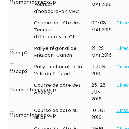
Teurses
MAI 2016
d'hébécrevon VHC
Course de côte des
07-08
Direc
Teurses
MAI 2016
d'Hébécrevon GB
Rallye régional de
21-22
Direc
Mézidon-Canon
MAI 2016
Rallye national de la
11 JUN
Direc
Ville du Tréport
2016
Course de côte des
25-26
Direc
Andelys
JUN
2016
Course de côte du
10 JUL
Direc
Billot
2016
Course de côte du
15-16
Direc