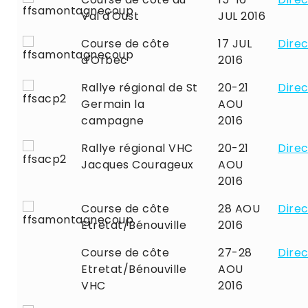
Val d'Oust
JUL 2016
Course de côte
17 JUL
Direc
d'Orbec
2016
Rallye régional de St
20-21
Direc
Germain la
AOU
campagne
2016
Rallye régional VHC
20-21
Direc
Jacques Courageux
AOU
2016
Course de côte
28 AOU
Direc
Etretat/Bénouville
2016
Course de côte
27-28
Direc
Etretat/Bénouville
AOU
VHC
2016