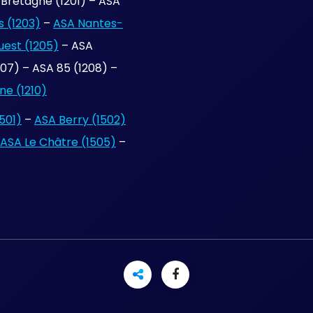
Bretagne (1201) – ASA
 (1203)
–
ASA Nantes-
uest (1205)
– ASA
7) – ASA 85 (1208) –
e (1210)
501)
–
ASA Berry (1502)
ASA Le Châtre (1505)
–