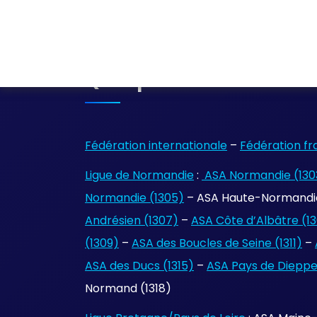
Quelques Liens
Fédération internationale
–
Fédération fr
Ligue de Normandie
:
ASA Normandie (130
Normandie (1305)
– ASA Haute-Normandie
Andrésien (1307)
–
ASA Côte d’Albâtre (1
(1309)
–
ASA des Boucles de Seine (1311)
–
ASA des Ducs (1315)
–
ASA Pays de Dieppe 
Normand (1318)