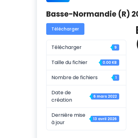
Basse-Normandie (R) 2
Télécharger
Télécharger
9
Taille du fichier
0.00 KB
Nombre de fichiers
1
Date de
6 mars 2022
création
Dernière mise
13 avril 2026
à jour