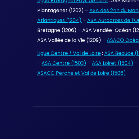
Ligue Bretagne/Pays de Loire
: ASA Maine-
Plantagenet (1202) –
ASA des 24h du Mans
Atlantiques (1204)
–
ASA Autocross de l’O
Bretagne (1206) – ASA Vendée-Océan (120
ASA Vallée de la Vie (1209) –
ASACO Océan
Ligue Centre / Val de Loire
:
ASA Beauce (1
–
ASA Centre (1503)
–
ASA Loiret (1504)
–
ASACO Perche et Val de Loire (1506)