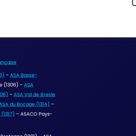
ançaise
3)
–
ASA Basse-
 (1306) –
ASA
308)
–
ASA Val de Bresle
ASA du Bocage (1314)
–
(1317)
– ASACO Pays-