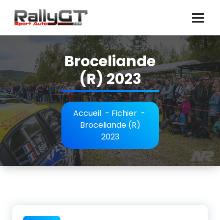
Aller
au
contenu
Broceliande
(R) 2023
Accueil
-
Fichier
-
Broceliande (R)
2023