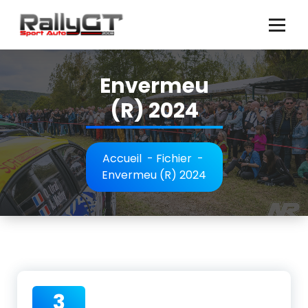
Aller
au
contenu
Envermeu
(R) 2024
Accueil
-
Fichier
-
Envermeu (R) 2024
3