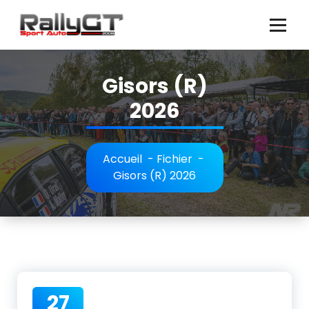
Aller
au
contenu
Gisors (R)
2026
Accueil
-
Fichier
-
Gisors (R) 2026
27