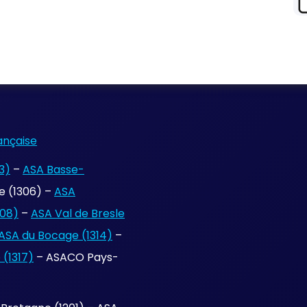
ançaise
3)
–
ASA Basse-
 (1306) –
ASA
308)
–
ASA Val de Bresle
ASA du Bocage (1314)
–
(1317)
– ASACO Pays-