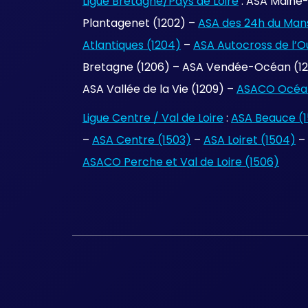
Ligue Bretagne/Pays de Loire
: ASA Maine-
Plantagenet (1202) –
ASA des 24h du Mans
Atlantiques (1204)
–
ASA Autocross de l’O
Bretagne (1206) – ASA Vendée-Océan (120
ASA Vallée de la Vie (1209) –
ASACO Océan
Ligue Centre / Val de Loire
:
ASA Beauce (1
–
ASA Centre (1503)
–
ASA Loiret (1504)
–
ASACO Perche et Val de Loire (1506)