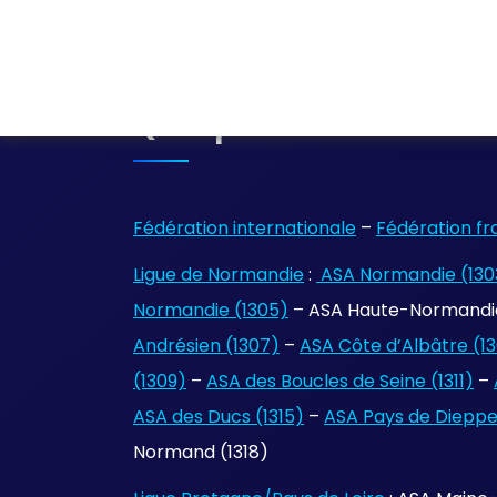
Quelques Liens
Fédération internationale
–
Fédération fr
Ligue de Normandie
:
ASA Normandie (130
Normandie (1305)
– ASA Haute-Normandie
Andrésien (1307)
–
ASA Côte d’Albâtre (1
(1309)
–
ASA des Boucles de Seine (1311)
–
ASA des Ducs (1315)
–
ASA Pays de Dieppe 
Normand (1318)