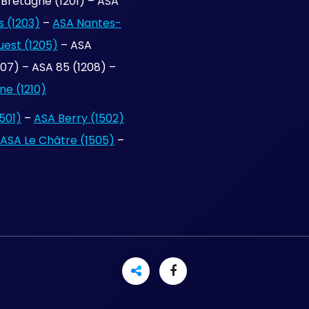
Bretagne (1201) – ASA
 (1203)
–
ASA Nantes-
uest (1205)
– ASA
7) – ASA 85 (1208) –
e (1210)
501)
–
ASA Berry (1502)
ASA Le Châtre (1505)
–