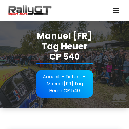
Aller
au
contenu
Manuel [FR]
Tag Heuer
CP 540
Accueil
-
Fichier
-
Manuel [FR] Tag
Heuer CP 540