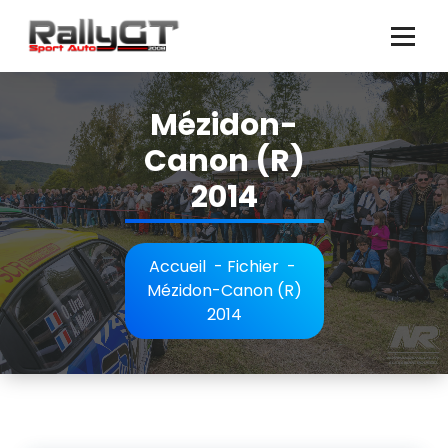
Aller
au
contenu
Mézidon-
Canon (R)
2014
Accueil
-
Fichier
-
Mézidon-Canon (R)
2014