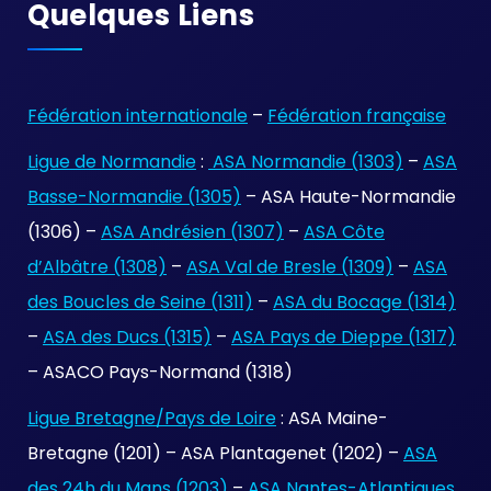
Quelques Liens
Fédération internationale
–
Fédération française
Ligue de Normandie
:
ASA Normandie (1303)
–
ASA
Basse-Normandie (1305)
– ASA Haute-Normandie
(1306) –
ASA Andrésien (1307)
–
ASA Côte
d’Albâtre (1308)
–
ASA Val de Bresle (1309)
–
ASA
des Boucles de Seine (1311)
–
ASA du Bocage (1314)
–
ASA des Ducs (1315)
–
ASA Pays de Dieppe (1317)
– ASACO Pays-Normand (1318)
Ligue Bretagne/Pays de Loire
: ASA Maine-
Bretagne (1201) – ASA Plantagenet (1202) –
ASA
des 24h du Mans (1203)
–
ASA Nantes-Atlantiques