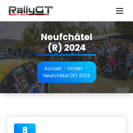
Aller
au
contenu
Neufchâtel
(R) 2024
Accueil
-
Fichier
-
Neufchâtel (R) 2024
8