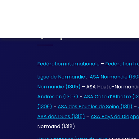
Quelques Liens
Fédération internationale
–
Fédération fr
Ligue de Normandie
:
ASA Normandie (130
Normandie (1305)
– ASA Haute-Normandie
Andrésien (1307)
–
ASA Côte d’Albâtre (1
(1309)
–
ASA des Boucles de Seine (1311)
–
ASA des Ducs (1315)
–
ASA Pays de Dieppe 
Normand (1318)