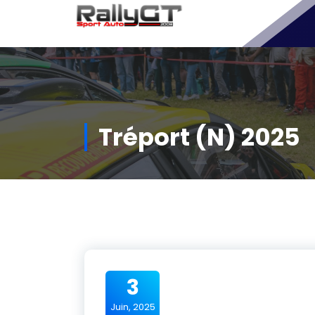
Aller
au
contenu
Tréport (N) 2025
3
Juin, 2025