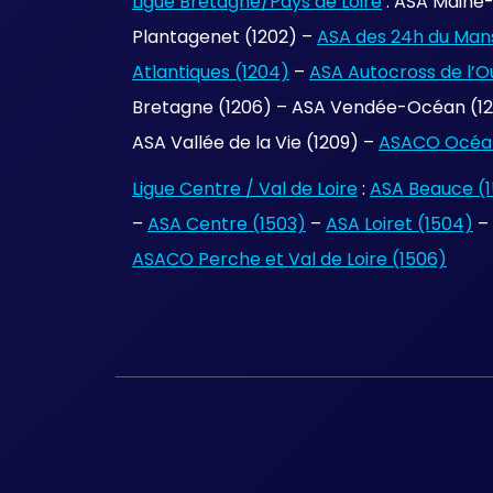
Ligue Bretagne/Pays de Loire
: ASA Maine-
Plantagenet (1202) –
ASA des 24h du Mans
Atlantiques (1204)
–
ASA Autocross de l’O
Bretagne (1206) – ASA Vendée-Océan (120
ASA Vallée de la Vie (1209) –
ASACO Océan
Ligue Centre / Val de Loire
:
ASA Beauce (1
–
ASA Centre (1503)
–
ASA Loiret (1504)
–
ASACO Perche et Val de Loire (1506)