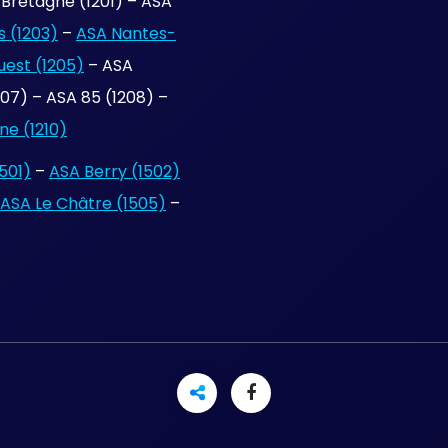
Bretagne (1201) – ASA
 (1203)
–
ASA Nantes-
uest (1205)
– ASA
7) – ASA 85 (1208) –
e (1210)
501)
–
ASA Berry (1502)
ASA Le Châtre (1505)
–