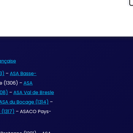
ançaise
3)
–
ASA Basse-
 (1306) –
ASA
308)
–
ASA Val de Bresle
ASA du Bocage (1314)
–
(1317)
– ASACO Pays-