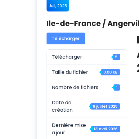
Juil, 2025
Ile-de-France / Angervi
Télécharger
Télécharger
5
Taille du fichier
0.00 KB
Nombre de fichiers
1
Date de
6 juillet 2025
création
Dernière mise
13 avril 2026
à jour