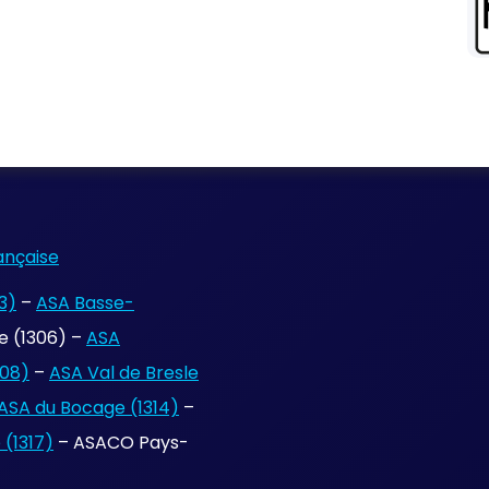
ançaise
3)
–
ASA Basse-
 (1306) –
ASA
308)
–
ASA Val de Bresle
ASA du Bocage (1314)
–
(1317)
– ASACO Pays-