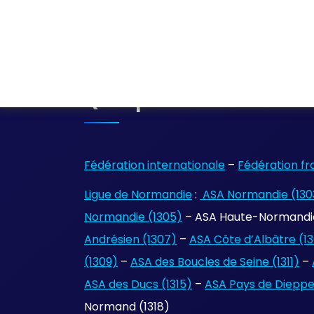
Quelques Liens
Fédération internationale
–
Fédération fr
Ligue de Normandie
:
ASA Normandie (130
Normandie (1305)
– ASA Haute-Normandie
Andrésien (1307)
–
ASA Côte d’Albâtre (1
(1309)
–
ASA des Boucles de Seine (1311)
–
ASA des Ducs (1315)
–
ASA Pays de Dieppe 
Normand (1318)