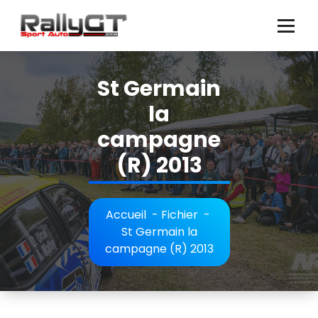
Aller
au
contenu
St Germain
la
campagne
(R) 2013
Accueil
-
Fichier
-
St Germain la
campagne (R) 2013