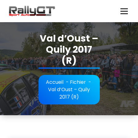
Aller
au
contenu
Val d’Oust –
Quily 2017
(R)
Accueil
-
Fichier
-
Val d’Oust – Quily
2017 (R)