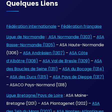
Quelques Liens
Fédération internationale
–
Fédération française
Ligue de Normandie
:
ASA Normandie (1303)
–
ASA
Basse-Normandie (1305)
– ASA Haute-Normandie
(1306) –
ASA Andrésien (1307)
–
ASA Côte
d’Albâtre (1308)
–
ASA Val de Bresle (1309)
–
ASA
des Boucles de Seine (1311)
–
ASA du Bocage (1314)
–
ASA des Ducs (1315)
–
ASA Pays de Dieppe (1317)
– ASACO Pays-Normand (1318)
Ligue Bretagne/Pays de Loire
: ASA Maine-
Bretagne (1201) – ASA Plantagenet (1202) –
ASA
des 24h du Mans (1203)
–
ASA Nantes-Atlantiques