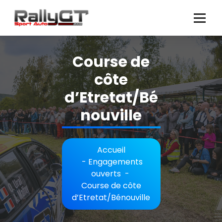
Aller
au
contenu
Course de
côte
d’Etretat/Bé
nouville
Accueil
-
Engagements
ouverts
-
Course de côte
d’Etretat/Bénouville