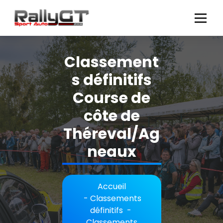
Aller
au
contenu
Classement
s définitifs
Course de
côte de
Théreval/Ag
neaux
Accueil
-
Classements
définitifs
-
Classements