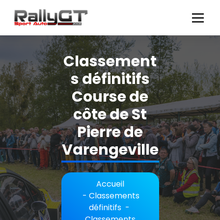
Aller
au
contenu
Classement
s définitifs
Course de
côte de St
Pierre de
Varengeville
Accueil
-
Classements
définitifs
-
Classements