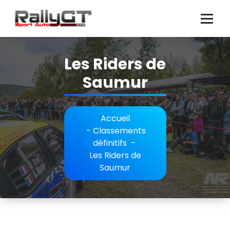
Aller
au
contenu
Les Riders de
Saumur
Accueil
-
Classements
définitifs
-
Les Riders de
Saumur