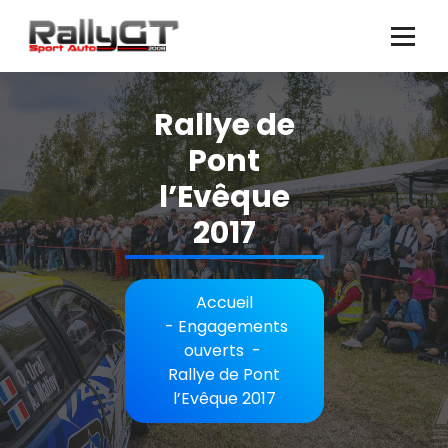
Aller
au
contenu
Rallye de
Pont
l’Evêque
2017
Accueil
-
Engagements
ouverts
-
Rallye de Pont
l’Evêque 2017