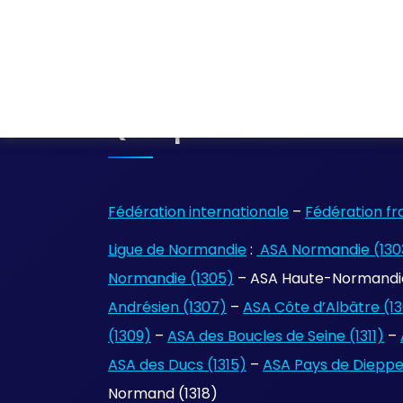
Quelques Liens
Fédération internationale
–
Fédération fr
Ligue de Normandie
:
ASA Normandie (130
Normandie (1305)
– ASA Haute-Normandie
Andrésien (1307)
–
ASA Côte d’Albâtre (1
(1309)
–
ASA des Boucles de Seine (1311)
–
ASA des Ducs (1315)
–
ASA Pays de Dieppe 
Normand (1318)