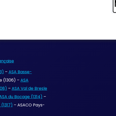
ançaise
3)
–
ASA Basse-
 (1306) –
ASA
308)
–
ASA Val de Bresle
ASA du Bocage (1314)
–
(1317)
– ASACO Pays-