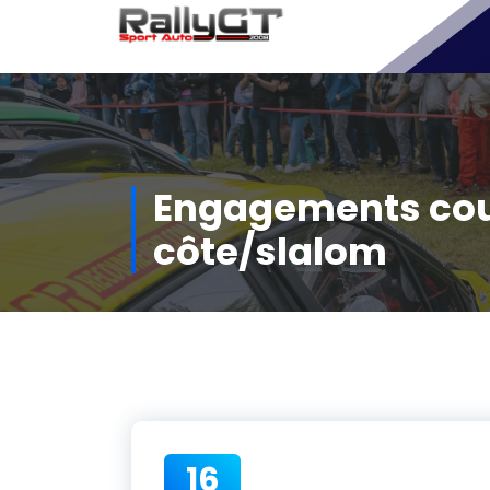
Aller
au
contenu
Engagements cou
côte/slalom
16