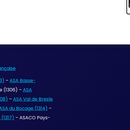
ançaise
3)
–
ASA Basse-
 (1306) –
ASA
308)
–
ASA Val de Bresle
ASA du Bocage (1314)
–
(1317)
– ASACO Pays-