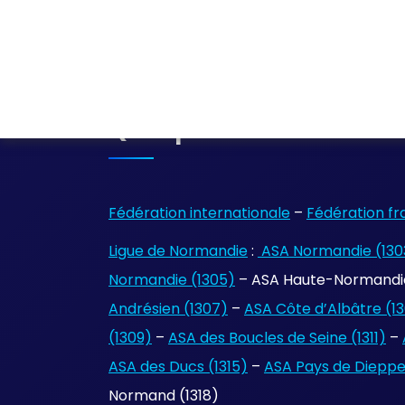
Quelques Liens
Fédération internationale
–
Fédération fr
Ligue de Normandie
:
ASA Normandie (130
Normandie (1305)
– ASA Haute-Normandie
Andrésien (1307)
–
ASA Côte d’Albâtre (1
(1309)
–
ASA des Boucles de Seine (1311)
–
ASA des Ducs (1315)
–
ASA Pays de Dieppe 
Normand (1318)